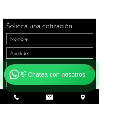
Solicita una cotización
"Contáctanos"
Online
🗓️ Horario: Lun-Vie 9:00 - 16:00
👋 Chatea con nosotros