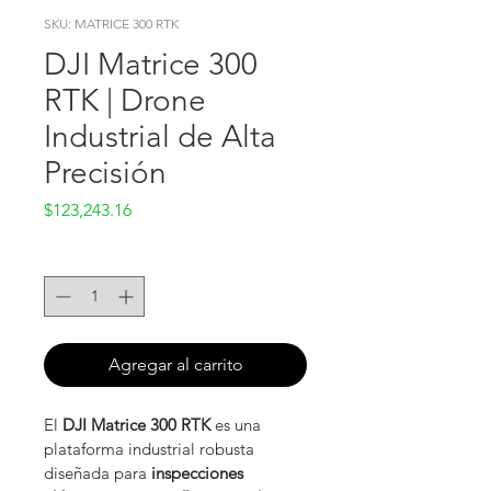
SKU: MATRICE 300 RTK
DJI Matrice 300
RTK | Drone
Industrial de Alta
👋 ¡Bienvenido!
Precisión
¿Cómo podemos
ayudarte?
Precio
$123,243.16
Cantidad
*
"Contáctanos"
Tap to chat
Agregar al carrito
El 
DJI Matrice 300 RTK
 es una 
plataforma industrial robusta 
diseñada para 
inspecciones 