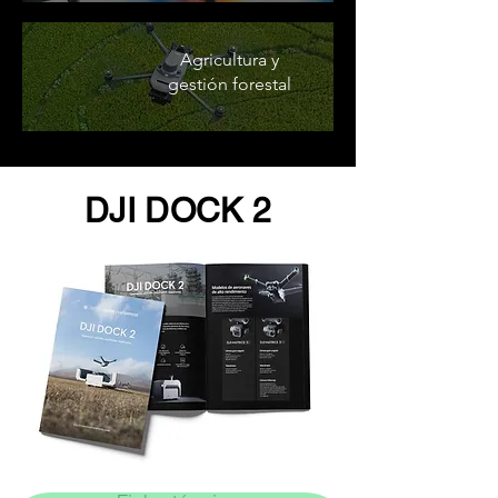
Agricultura y
gestión forestal
DJI DOCK 2
"Contáctanos"
Online
🗓️ Horario: Lun-Vie 9:00 - 16:00