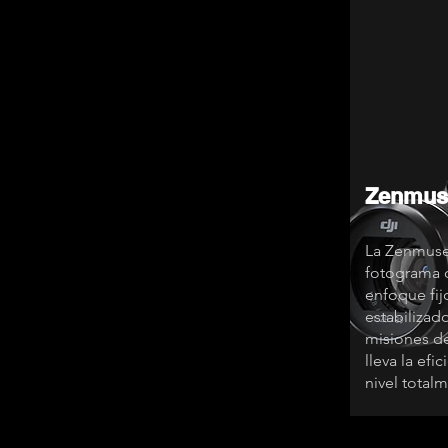
Zenmus
La Zenmuse 
fotograma 
enfoque fij
estabilizad
misiones de
lleva la efi
nivel total