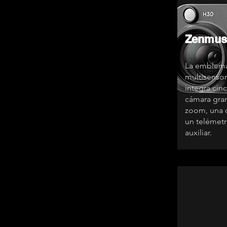
Zenmus
La emblemá
multisensor
integra cin
cámara gran
zoom, una c
un telémetr
auxiliar.