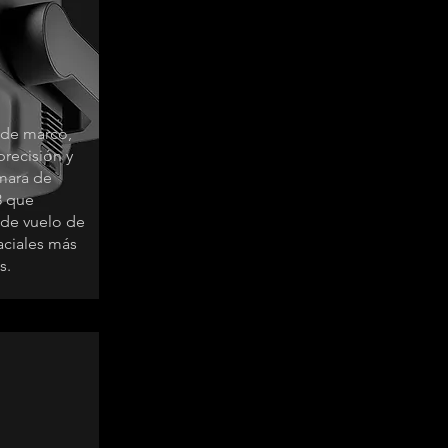
 de marco,
precisión y
mara de
 que
 de vuelo de
ciales más
s.