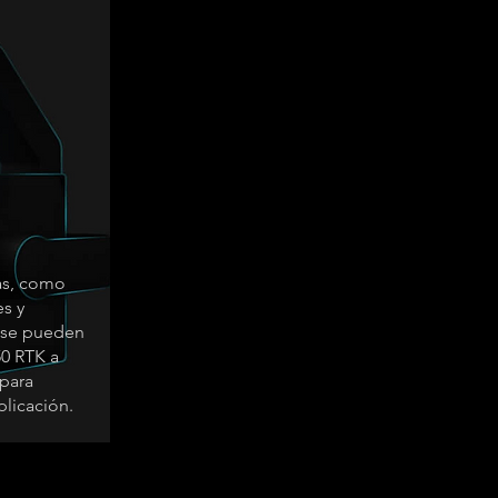
as, como
es y
, se pueden
50 RTK a
para
licación.