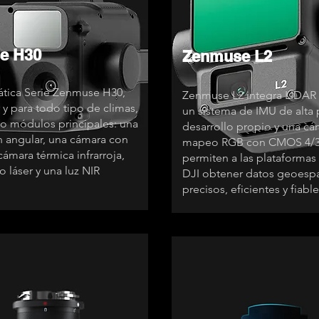
e H30
Zenmuse L2
tica Serie Zenmuse H30,
Zenmuse L2 integra LIDAR
 y para todo tipo de climas,
un sistema de IMU de alta 
co módulos principales: una
desarrollo propio y una cá
 angular, una cámara con
mapeo RGB con CMOS 4/3
ámara térmica infrarroja,
permiten a las plataformas
o láser y una luz NIR
DJI obtener datos geoespa
precisos, eficientes y fiable