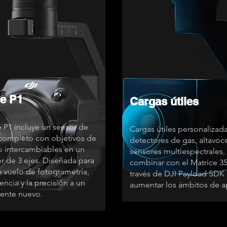
e P1
Cargas útiles
P1 incluye un sensor de
Cargas útiles personalizad
completo con objetivos de
detectores de gas, altavoc
o intercambiables en un
sensores multiespectrales
or de 3 ejes. Diseñada para
combinar con el Matrice 3
 vuelo de fotogrametría,
través de DJI Payload SDK 
ciencia y la precisión a un
aumentar los ámbitos de ap
mente nuevo.