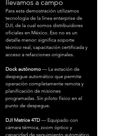
llevamos a campo
Para esta demostración utilizamos 
tecnología de la línea enterprise de 
DJI, de la cual somos distribuidores 
oficiales en México. Eso no es un 
detalle menor: significa soporte 
técnico real, capacitación certificada y 
acceso a refacciones originales.
Dock autónomo
 — La estación de 
despegue automático que permite 
operación completamente remota y 
👋 ¡Bienvenido!
planificación de misiones 
¿Cómo podemos
programadas. Sin piloto físico en el 
ayudarte?
punto de despegue.
DJI Matrice 4TD
 — Equipado con 
cámara térmica, zoom óptico y 
"Contáctanos"
capacidad de seguimiento automático 
Tap to chat