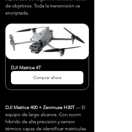
de objetivos. Toda la transmisión va 
encriptada.
DJI Matrice 4T
Comprar ahora
DJI Matrice 400 + Zenmuse H30T
 — El 
equipo de largo alcance. Con zoom 
híbrido de alta precisión y sensor 
térmico capaz de identificar matrículas 