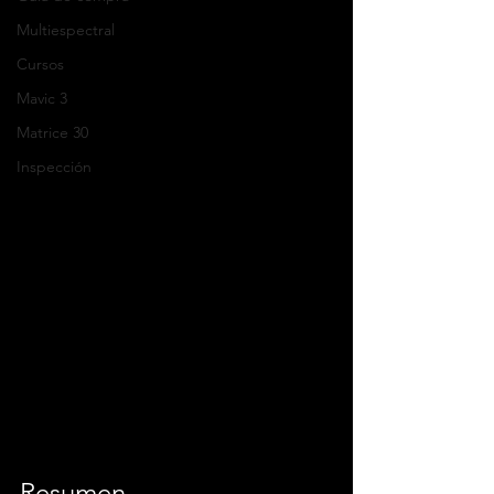
Multiespectral
Cursos
Mavic 3
Matrice 30
Inspección
Resumen