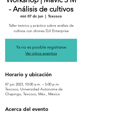
- Análisis de cultivos
mié 07 de jun
  |  
Texcoco
👋 ¡Bienvenido!
Taller teórico y práctico sobre análisis de
¿Cómo podemos
cultivos con drones DJI Enterprise
ayudarte?
Ya no es posible registrarse
Ver otros eventos
"Contáctanos"
Tap to chat
Horario y ubicación
07 jun 2023, 10:00 a.m. – 5:00 p.m.
Texcoco, Universidad Autonoma de
Chapingo, Texcoco, Méx., México
Acerca del evento