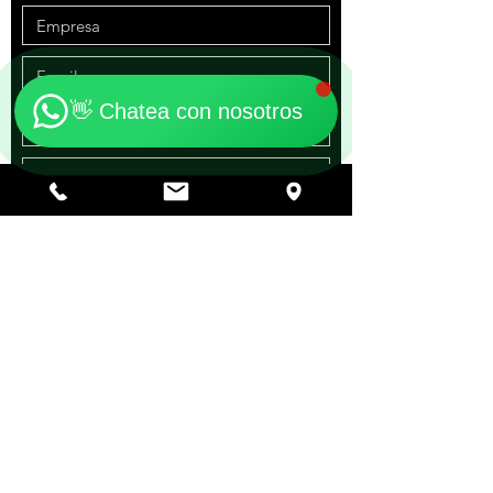
"Contáctanos"
Online
🗓️ Horario: Lun-Vie 9:00 - 16:00
👋 Chatea con nosotros
Mensaje
ENVIAR