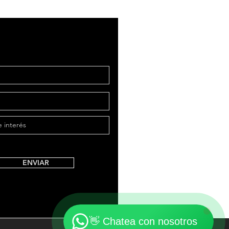
👋 ¡Bienvenido! ¿Cómo
podemos ayudarte?
"Contáctanos"
Tap to chat
ENVIAR
"Contáctanos"
Online
🗓️ Horario: Lun-Vie 9:00 - 16:00
👋 Chatea con nosotros