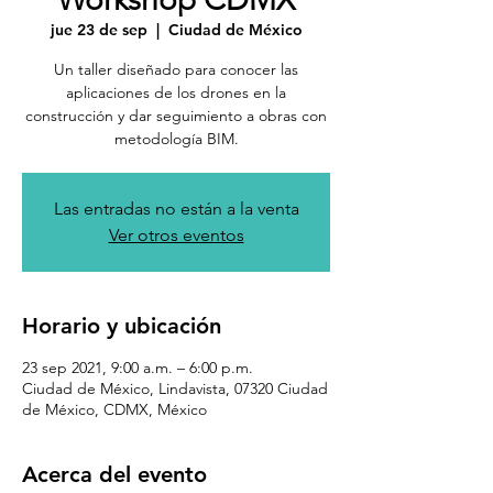
jue 23 de sep
  |  
Ciudad de México
Un taller diseñado para conocer las
aplicaciones de los drones en la
construcción y dar seguimiento a obras con
👋 ¡Bienvenido!
metodología BIM.
¿Cómo podemos
ayudarte?
Las entradas no están a la venta
Ver otros eventos
"Contáctanos"
Tap to chat
Horario y ubicación
23 sep 2021, 9:00 a.m. – 6:00 p.m.
Ciudad de México, Lindavista, 07320 Ciudad
de México, CDMX, México
Acerca del evento